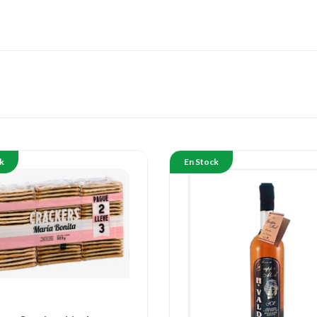
k
En Stock
s