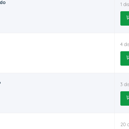
ado
1 di
4 di
o
3 di
20 