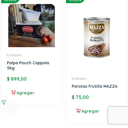
En Stock
En Stock
Enlatados
Polpa Pouch Coppola
5kg
$
899,00
Enlatados
Porotos frutilla MAZZA
$
75,00