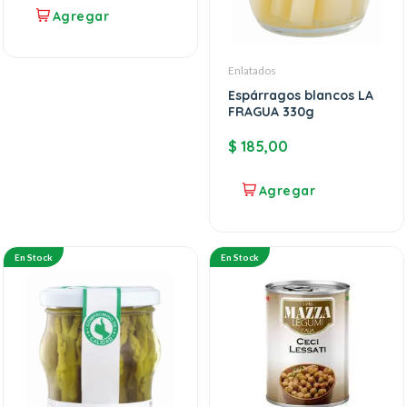
Enlatados
Espárragos blancos LA
FRAGUA 330g
$
185,00
En Stock
En Stock