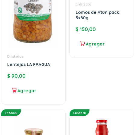
Enlatados
Lomos de Atún pack
3x80g
$
150,00
Enlatados
Lentejas LA FRAGUA
$
90,00
En Stock
En Stock