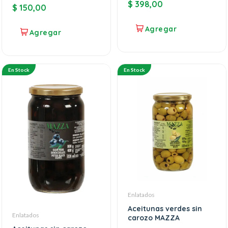
$
398,00
$
150,00
En Stock
En Stock
Enlatados
Aceitunas verdes sin
Enlatados
carozo MAZZA