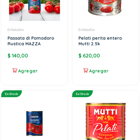
Enlatados
Enlatados
Passata di Pomodoro
Pelati perita entero
Rustica MAZZA
Mutti 2.5k
$
140,00
$
620,00
En Stock
En Stock