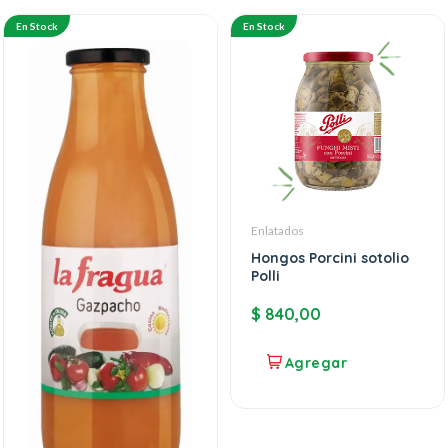
En Stock
En Stock
Enlatados
Hongos Porcini sotolio
Polli
$
840,00