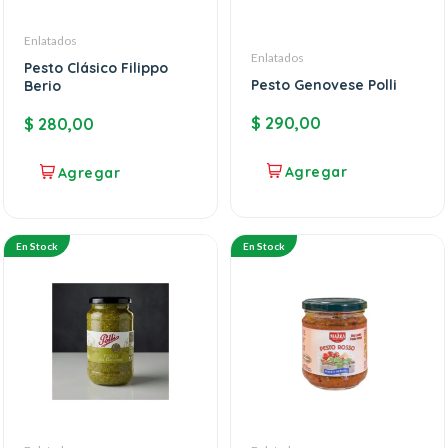
Enlatados
Enlatados
Pesto Clásico Filippo
Pesto Genovese Polli
Berio
$
290,00
$
280,00
En Stock
En Stock