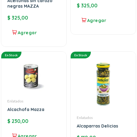
Aceitunas sin carozo
$
325,00
negras MAZZA
$
325,00
En Stock
En Stock
Enlatados
Alcachofa Mazza
Enlatados
$
230,00
Alcaparras Delicias