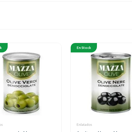
k
En Stock
os
Enlatados