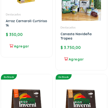
Destacados
Arroz Carnaroli Curtiriso
1k
Destacados
Canasta Navideña
$
350,00
Tropea
$
3.750,00
En Stock
En Stock