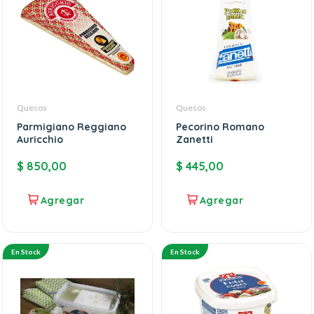
Quesos
Quesos
Parmigiano Reggiano
Pecorino Romano
Auricchio
Zanetti
$
850,00
$
445,00
En Stock
En Stock