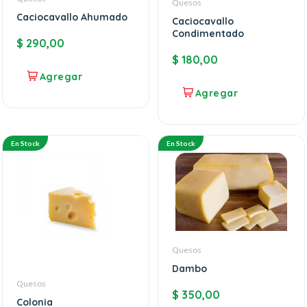
Quesos
Caciocavallo Ahumado
Caciocavallo
Condimentado
$
290,00
$
180,00
En Stock
En Stock
Quesos
Dambo
Quesos
$
350,00
Colonia