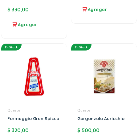
$
330,00
En Stock
En Stock
Quesos
Quesos
Formaggio Gran Spicco
Gorgonzola Auricchio
$
320,00
$
500,00