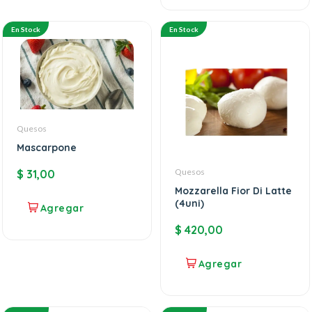
En Stock
En Stock
Quesos
Mascarpone
Quesos
$
31,00
Mozzarella Fior Di Latte
(4uni)
$
420,00