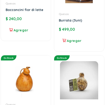
Quesos
Bocconcini fior di latte
Quesos
$
240,00
Burrata (3uni)
$
499,00
En Stock
En Stock
Quesos