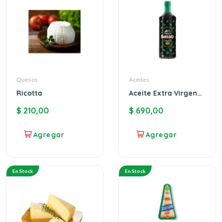
Quesos
Aceites
Ricotta
Aceite Extra Virgen
1lt Basso
$
210,00
$
690,00
En Stock
En Stock