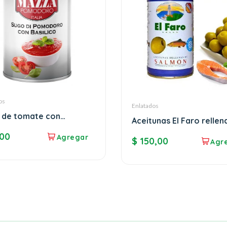
os
Enlatados
 de tomate con
Aceitunas El Faro rellen
haca Mazza
salmón
00
$
150,00