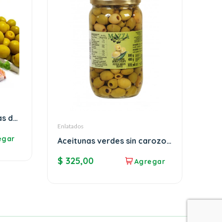
as de
Enlatados
Aceitunas verdes sin carozo
MAZZA
$
325,00