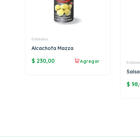
Enlatados
Alcachofa Mazza
$
230,00
Enlatad
Salsa
alba
$
98,