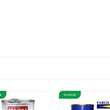
k
En Stock