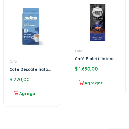
Café
Café Bialetti Intenso
Café
en grano 1k
$
1.650,00
Café Descafeinato
Lavazza
$
720,00