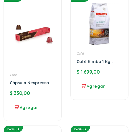
Café
Café Kimbo 1 Kg
Audace En Grano
$
1.699,00
Café
Cápsula Nespresso
Cabrales Peru
$
330,00
En Stock
En Stock