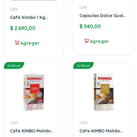
Café
Café
Capsulas Dolce Gusto
Café Kimbo 1 Kg
kimbo Caffe Napoli
Prestige En Grano
$
540,00
$
2.690,00
En Stock
En Stock
Café
Café
Cafe KIMBO Molido
Cafe KIMBO Molido
250g NAPOLI
250g GOLD