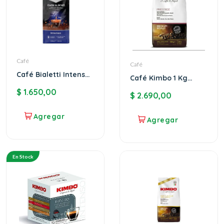
Café
Café
Café Bialetti Intenso
Café Kimbo 1 Kg
en grano 1k
Prestige En Grano
$
1.650,00
$
2.690,00
En Stock