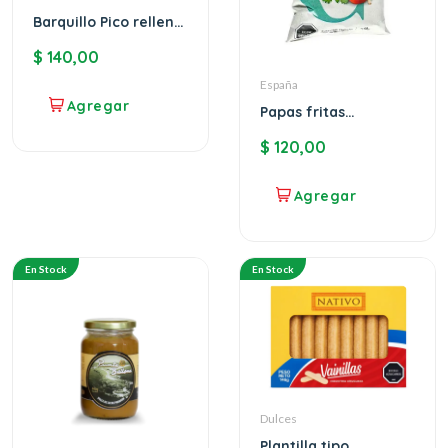
Barquillo Pico relleno
de turron
$
140,00
España
Papas fritas
Campesinas María
$
120,00
Bonita
En Stock
En Stock
Dulces
Plantilla tipo