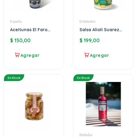
España
Enlatados
Aceitunas El Faro
Salsa Alioli Suarez
negras sin carozo
Ajo&Aceite
$
150,00
$
199,00
En Stock
En Stock
Bebidas