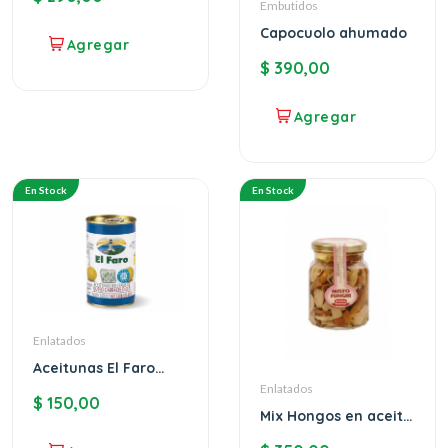
Embutidos
Capocuolo ahumado
$
390,00
En Stock
En Stock
Enlatados
Aceitunas El Faro
rellenas de queso
Enlatados
$
150,00
azul
Mix Hongos en aceite
Mazza