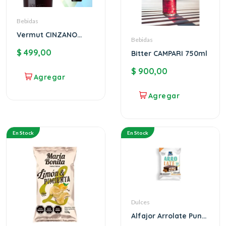
Bebidas
Vermut CINZANO
Bebidas
Rosso
$
499,00
Bitter CAMPARI 750ml
$
900,00
En Stock
En Stock
Dulces
Alfajor Arrolate Punta
Ballena x12