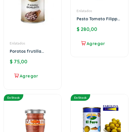
Enlatados
Pesto Tomato Filippo
Berio
$
280,00
Enlatados
Porotos frutilla
MAZZA
$
75,00
En Stock
En Stock