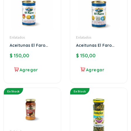
Enlatados
Enlatados
Aceitunas El Faro
Aceitunas El Faro
rellenas de morrón
rellenas de queso
$
150,00
$
150,00
azul
En Stock
En Stock