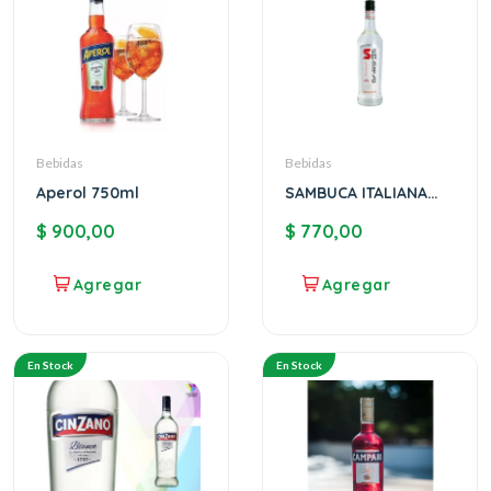
Bebidas
Bebidas
Aperol 750ml
SAMBUCA ITALIANA
BELTION
$
900,00
$
770,00
En Stock
En Stock