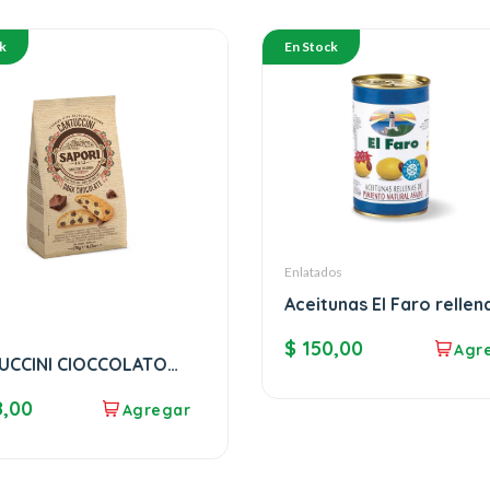
k
En Stock
Enlatados
Aceitunas El Faro rellen
morrón
$
150,00
UCCINI CIOCCOLATO
RI
,00