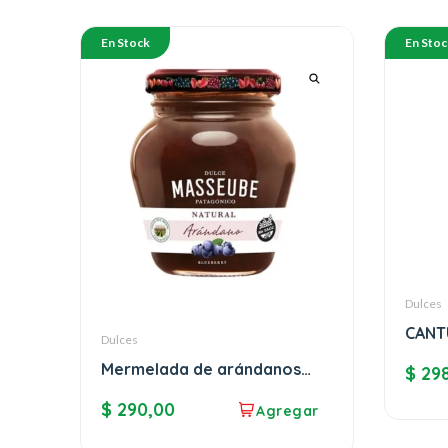
En Stock
En Stoc
Dulces
CANT
Dulces
SAPO
Mermelada de arándanos
$
298
Masseube
$
290,00