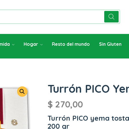
mida
Hogar
Resto del mundo
Sin Gluten
Turrón PICO Y
$
270,00
Turrón PICO yema tost
200 gr