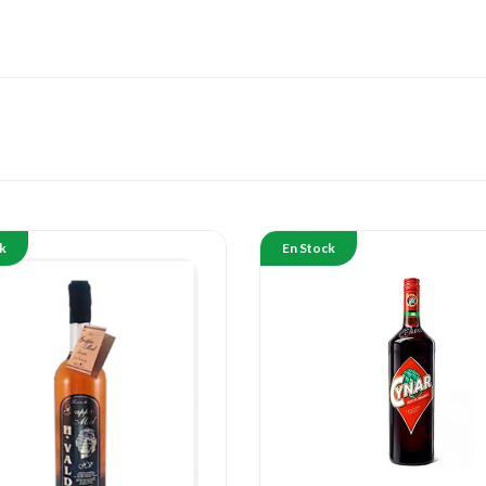
k
En Stock