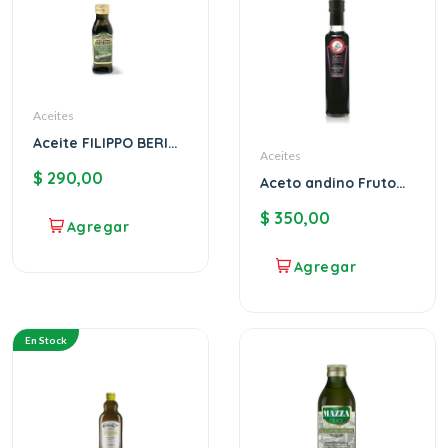
Aceites
Aceite FILIPPO BERIO
Aceites
250ml
$
290,00
Aceto andino Fruto
del bosque San
$
350,00
Giorgio
En Stock