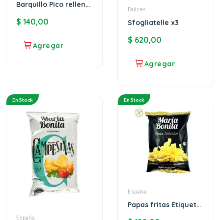
Barquillo Pico relleno
Dulces
de turron
$
140,00
Sfogliatelle x3
$
620,00
En Stock
En Stock
España
Papas fritas Etiqueta
Negra Maria Bonita
España