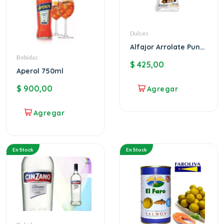
Dulces
Alfajor Arrolate Punta
Ballena x12
Bebidas
$
425,00
Aperol 750ml
$
900,00
En Stock
En Stock