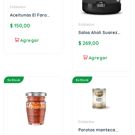
Enlatados
Aceitunas El Faro
rellenas de morrón
Enlatados
$
150,00
Salsa Alioli Suarez
Ajo Negro
$
269,00
En Stock
En Stock
Enlatados
Porotos manteca