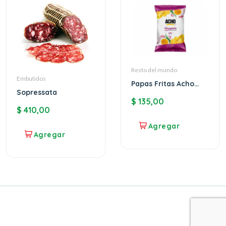
Resto del mundo
Embutidos
Papas Fritas Acho
Sopressata
Vinagreta
$
135,00
$
410,00