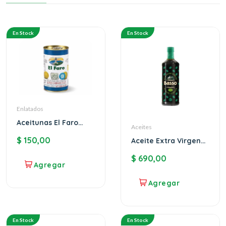
En Stock
En Stock
Enlatados
Aceitunas El Faro
Aceites
rellenas de queso
$
150,00
azul
Aceite Extra Virgen
1lt Basso
$
690,00
En Stock
En Stock