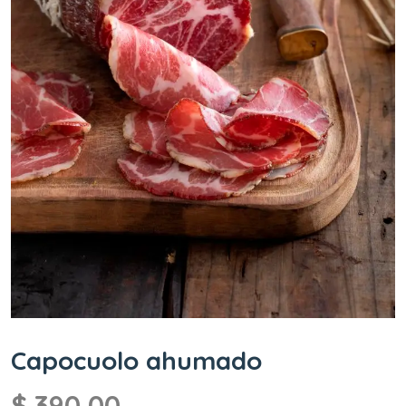
Capocuolo ahumado
$
390,00