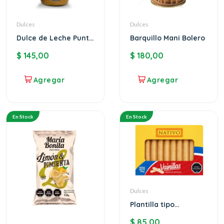
Dulces
Dulces
Dulce de Leche Punta
Barquillo Mani Bolero
Ballena Premium
$
145,00
$
180,00
En Stock
En Stock
Dulces
Plantilla tipo
Savoiardi
$
85,00