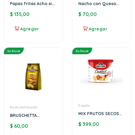
Papas fritas Acho sin
Nacho con Queso
sal
Cornitos
$
135,00
$
70,00
En Stock
En Stock
España
Resto del mundo
MIX FRUTOS SECOS
BRUSCHETTA
COCKTAIL SALYSOL
KRAMBALS QUESO
$
399,00
$
60,00