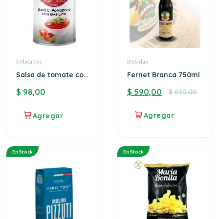
Enlatados
Bebidas
Salsa de tomate con
Fernet Branca 750ml
albahaca Mazza
$
98,00
$
590,00
$
690,00
En Stock
En Stock