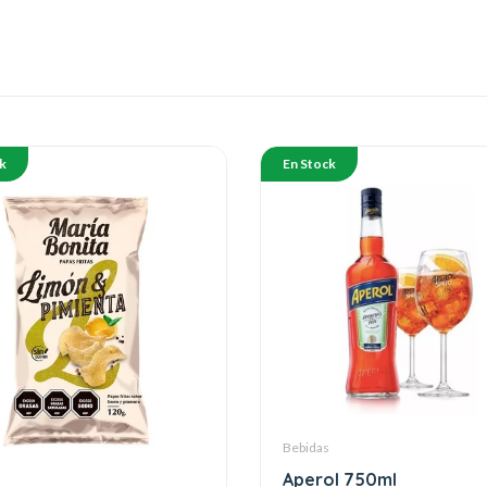
k
En Stock
Bebidas
Aperol 750ml