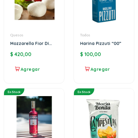
Quesos
Todos
Mozzarella Fior Di
Harina Pizzuti “00”
Latte (4uni)
$
420,00
$
100,00
En Stock
En Stock