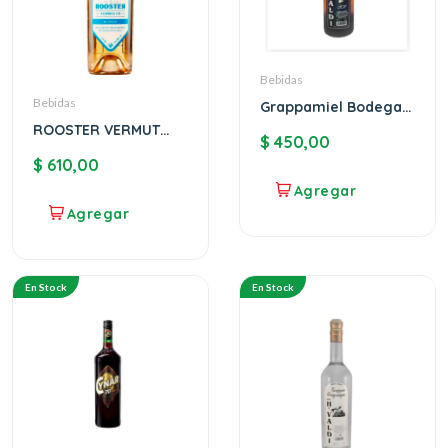
Bebidas
Bebidas
Grappamiel Bodega
Valdi
ROOSTER VERMUT
$
450,00
BIANCO
$
610,00
En Stock
En Stock