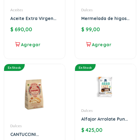
Aceites
Dulces
Aceite Extra Virgen
Mermelada de higos
1lt Basso
Mero
$
690,00
$
99,00
En Stock
En Stock
Dulces
Alfajor Arrolate Punta
Ballena x12
Dulces
$
425,00
CANTUCCINI
TRADIZIONALI SAPORI