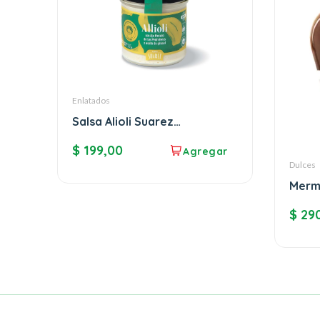
Enlatados
Salsa Alioli Suarez
Ajo&Aceite
$
199,00
Dulces
Merm
Mass
$
290