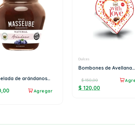
Dulces
Bombones de Avellana
Jouy&Co
elada de arándanos
$
150,00
eube
$
120,00
,00