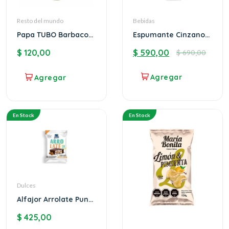
Resto del mundo
Bebidas
Papa TUBO Barbacoa
Espumante Cinzano
Maria Bonita
Pro – Spritz
$
120,00
$
590,00
$
690,00
En Stock
En Stock
Dulces
Alfajor Arrolate Punta
Ballena x12
$
425,00