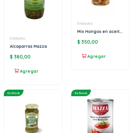
Enlatados
Mix Hongos en aceite
Mazza
Enlatados
$
350,00
Alcaparras Mazza
$
380,00
En Stock
En Stock