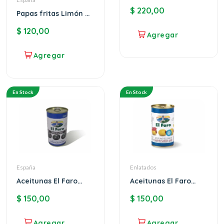
$
220,00
Papas fritas Limón y
pimienta María
$
120,00
Bonita
En Stock
En Stock
España
Enlatados
Aceitunas El Faro
Aceitunas El Faro
negras sin carozo
rellenas de morrón
$
150,00
$
150,00