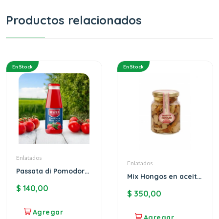
Productos relacionados
En Stock
En Stock
Enlatados
Enlatados
Passata di Pomodoro
Mix Hongos en aceite
Rustica MAZZA
Mazza
$
140,00
$
350,00