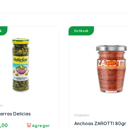
k
En Stock
os
arras Delicias
Enlatados
Anchoas ZAROTTI 80gr
,00