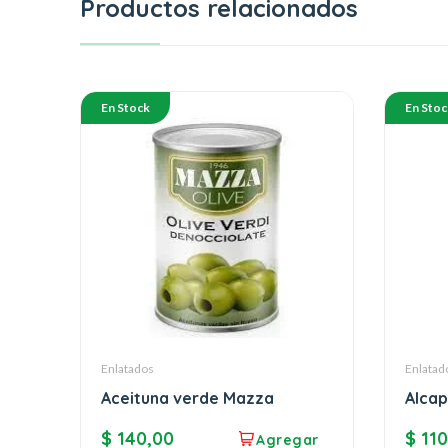
Productos relacionados
En Stock
En Stoc
Enlatados
Enlatad
Aceituna verde Mazza
Alcap
$
140,00
$
110