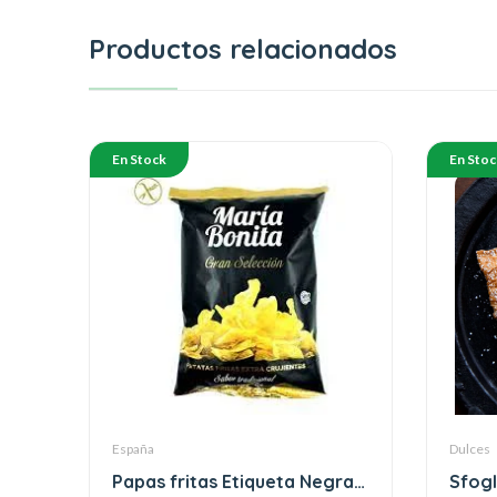
Productos relacionados
En Stock
En Stoc
España
Dulces
Papas fritas Etiqueta Negra
Sfogl