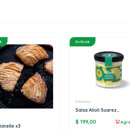
k
En Stock
Enlatados
Salsa Alioli Suarez
Ajo&Aceite
$
199,00
iatelle x3