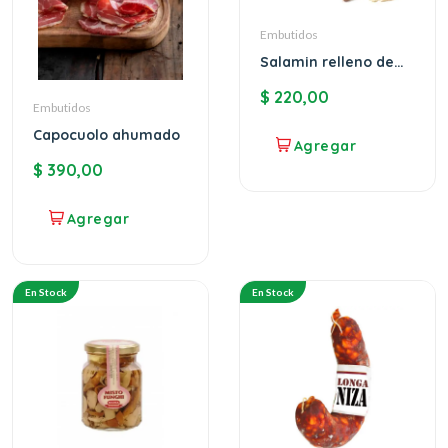
Embutidos
Salamin relleno de
Parmesano.
$
220,00
Embutidos
Capocuolo ahumado
$
390,00
En Stock
En Stock