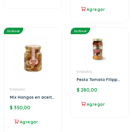
En Stock
En Stock
Enlatados
Pesto Tomato Filippo
Berio
$
280,00
Enlatados
Mix Hongos en aceite
Mazza
$
350,00