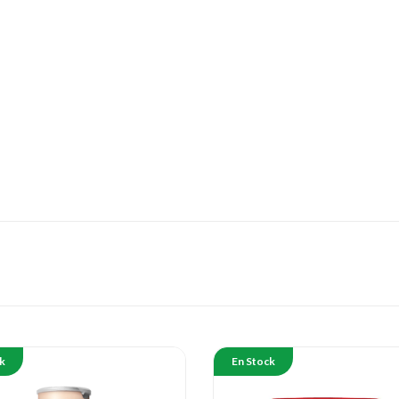
k
En Stock