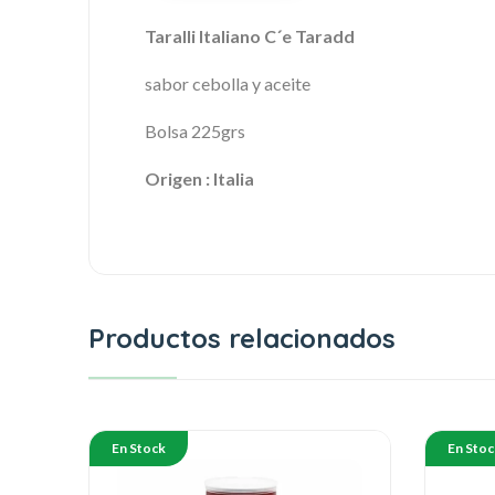
Taralli Italiano C´e Taradd
sabor cebolla y aceite
Bolsa 225grs
Origen : Italia
Productos relacionados
En Stock
En Stoc