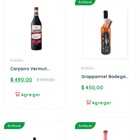
En Stock
Bebidas
Bebidas
Carpano Vermut
Rosso
Grappamiel Bodega
$
490,00
$
550,00
Valdi
$
450,00
En Stock
En Stock