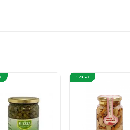
k
En Stock