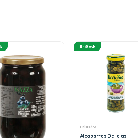
k
En Stock
Enlatados
Alcaparras Delicias