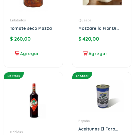
Enlatados
Quesos
Tomate seco Mazza
Mozzarella Fior Di
Latte (4uni)
$
260,00
$
420,00
En Stock
En Stock
España
Aceitunas El Faro
Bebidas
negras sin carozo