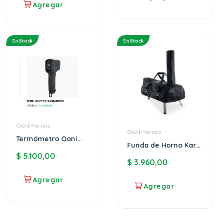
En Stock
En Stock
Ooni Hornos
Ooni Hornos
Termómetro Ooni
Funda de Horno Karu
Infrarrojo
12
$
5.100,00
$
3.960,00