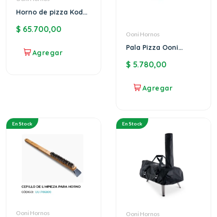
Horno de pizza Koda
16 Ooni a gas
$
65.700,00
Ooni Hornos
Pala Pizza Ooni
Perforada 30cm
$
5.780,00
En Stock
En Stock
Ooni Hornos
Ooni Hornos