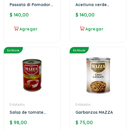
Passata di Pomodoro
Aceituna verde
Rustica MAZZA
Mazza
$
140,00
$
140,00
En Stock
En Stock
Enlatados
Enlatados
Salsa de tomate
Garbanzos MAZZA
Mazza
$
98,00
$
75,00