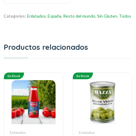
Categories:
Enlatados
,
España
,
Resto del mundo
,
Sin Gluten
,
Todos
Productos relacionados
En Stock
En Stock
Enlatados
Enlatados