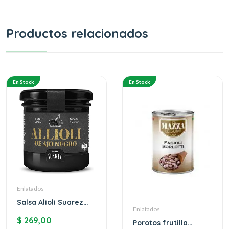
Productos relacionados
En Stock
En Stock
Enlatados
Salsa Alioli Suarez
Enlatados
Ajo Negro
$
269,00
Porotos frutilla